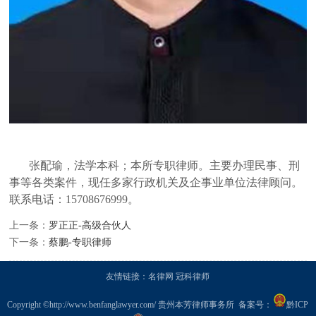
张配瑜，法学本科；本所专职律师。主要办理民事、刑
事等各类案件，现任多家行政机关及企事业单位法律顾问。
联系电话：15708676999。
上一条：
罗正正-高级合伙人
下一条：
蔡鹏-专职律师
友情链接：
名律网
冠科律师
Copyright ©
http://www.benfanglawyer.com/
贵州本芳律师事务所 备案号：
黔ICP