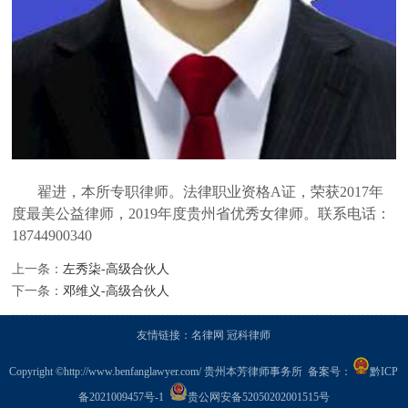
翟进，本所专职律师。法律职业资格A证，荣获2017年
度最美公益律师，2019年度贵州省优秀女律师。联系电话：
18744900340
上一条：
左秀柒-高级合伙人
下一条：
邓维义-高级合伙人
友情链接：
名律网
冠科律师
Copyright ©
http://www.benfanglawyer.com/
贵州本芳律师事务所 备案号：
黔ICP
备2021009457号-1
贵公网安备52050202001515号